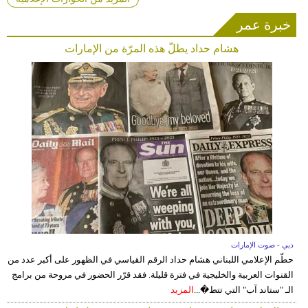
التواصل الاجتماعي.وجيسيكا التي
تدرجت من مراسلة إلى مذيعة نشرات
خبرة عمر
أخبار ...
المزيد
هشام حداد يطلّ هذه المرّة من الإمارات
دبي - صوت الإمارات
حطّم الإعلامي اللبناني هشام حداد الرقم القياسي في الظهور على أكبر عدد من
القنوات العربية والخليجية في فترة قليلة. فقد قرّر الحضور في مروحة من برامج
الـ "ستاند آب" التي تتط�...
المزيد