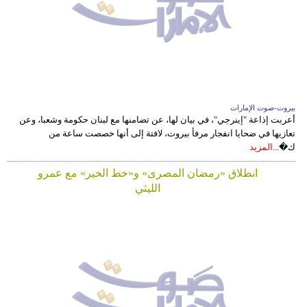
بيروت-صوت الإمارات
أعربت إذاعة "إينرجي"، في بيان لها، عن تضامنها مع لبنان حكومة وشعبا، وعن
تعازيها في ضحايا انفجار مرفأ بيروت، لافتة إلى أنها خصصت ساعة من
ك�...
المزيد
انطلاق «رمضان المصرى» و«خط الخير» مع عمرو
الليثي