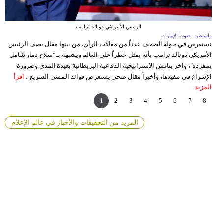
وسفر
ديكور
الرئيس الأمريكي دونالد ترامب
واشنطن ـ صوت الإمارات
أبو
نستعرض في جولة الصحف عدداً من مقالات الرأي، من بينها مقال يصف الرئيس
أك
أخبار
الأمريكي دونالد ترامب بأنه يمثل خطراً على العالم ويشبهه بـ "سلاح دمار شامل
رم
بمفرده"، وآخر يناقش الاستراتيجية الدفاعية البريطانية بعيدة المدى وضرورة
مش
إعلام
الإسراع في تنفيذها، وأخيراً مقال صحي يستعرض فوائد المشي السريع...
اقرأ
ال
المزيد
مع
تعليم
1
2
3
4
5
6
7
8
مرأة
المزيد من التحقيقات والأخبار في عالم الإعلام
أزياء
إسلامية
علوم
وتكنولوجيا
بيئة