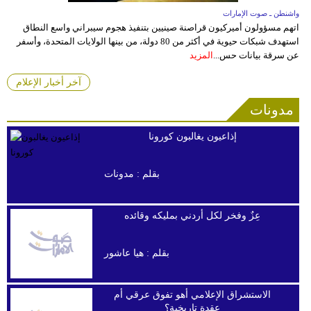
واشنطن ـ صوت الإمارات
اتهم مسؤولون أميركيون قراصنة صينيين بتنفيذ هجوم سيبراني واسع النطاق
استهدف شبكات حيوية في أكثر من 80 دولة، من بينها الولايات المتحدة، وأسفر
عن سرقة بيانات حس...
المزيد
آخر أخبار الإعلام
مدونات
إذاعيون يغالبون كورونا
بقلم :
مدونات
عِزٌ وفخر لكل أردني بمليكه وقائده
بقلم :
هيا عاشور
الاستشراق الإعلامي أهو تفوق عرقي أم
عقدة تاريخية؟