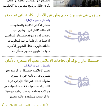
بالشوارع والميادين العامة".وأضاف
بكري خلال برنامج تلفزيوني: "الحكومة
بدل ما تحمي ...
المزيد
مسؤول في فيسبوك حجم يعلن عن الأخبار الكاذبة التي تم حذفها
واشنطن - صوت الإمارات
تنتشر الأخبار الكاذبة والمعلومات
المضللة كالنار في الهشيم، حيث
رصدت إدارة موقع فيسبوك للتواصل
الاجتماعي أرقاما مرعبة لمعلومات
خاطئة ظهرت خلال الشهور الأخيرة،
منها 12 مليون محتوى مضلّل تم
إزالته.ففي مقابلة مع سكاي نيوز عربية
جيسيكا عازار تؤكد أن نجاحات الإعلامي يجب ألا تشعره بالأمان
...
المزيد
واشنطن - صوت الإمارات
تطل الإعلامية جيسيكا عازار منذ نحو
شهرين في برنامج حواري منوعٍ،
بعنوان «40» عبر قناة «إم تي في»
اللبنانية، تستضيف خلاله شخصيات من
مجالات مختلفة. يحصد برنامج جيسيكا
عازار نسب مشاهدة عالية تتصدر
مساء السبت من كل أسبوع، وسائل
المزيد من الحوارات الإعلامية