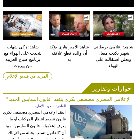
شاهد: إعلامي بريطاني
شاهد:الأمير هاري يؤكد
شاهد: زكي شهاب
شهير يكذب ميغان
أن والده قطع علاقته
يتحدث على الهواء مع
ويعلن استقالته على
به
برنامج صباح العربية
الهواء
من بيروت
المزيد من فيديو الإعلام
حوارات وتقارير
الإعلامي المصري مصطفى بكري ينتقد "قانون السايس الجديد"
القاهرة - صوت الإمارات
انتقد الإعلامي المصري مصطفى بكري
قانون تنظيم انتظار المركبات أو ما
يعرف إعلاميا بـ"قانون السايس"، مبينا
أن "القانون تسبب بحالة من الإرباك