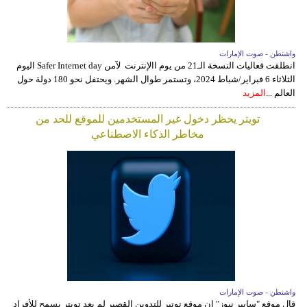
واشنطن - صوت الإمارات
انطلقت فعاليات النسخة الـ21 من يوم االإنترنت لآمن Safer Internet day اليوم
الثلاثاء 6 فبراير/شباط 2024، وتستمر طوال الشهر. ويحتفل نحو 180 دولة حول
العالم ...
المزيد
تويتر يحظر دخول غير المستخدمين للموقع للحد من
مخاطر الذكاء الاصطناعي
واشنطن - صوت الإمارات
قال موقع "سايبر نيوز" إن موقع توتير للتدوين القصير لم يعد تويتر يسمح للأفراد