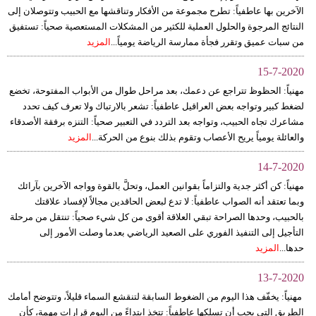
الآخرين بها عاطفياً: تطرح مجموعة من الأفكار وتناقشها مع الحبيب وتتوصلان إلى
النتائج المرجوة والحلول العملية للكثير من المشكلات المستعصية صحياً: تستفيق
من سبات عميق وتقرر فجأة ممارسة الرياضة يومياً...
المزيد
15-7-2020
مهنياً: الحظوظ تتراجع عن دعمك، بعد مراحل طوال من الأبواب المفتوحة، تخضع
لضغط كبير وتواجه بعض العراقيل عاطفياً: تشعر بالارتباك ولا تعرف كيف تحدد
مشاعرك تجاه الحبيب، وتواجه بعد التردد في التعبير صحياً: التنزه برفقة الأصدقاء
والعائلة يومياً يريح الأعصاب وتقوم بذلك بنوع من الحركة...
المزيد
14-7-2020
مهنياً: كن أكثر جدية والتزاماً بقوانين العمل، وتحلَّ بالقوة وواجه الآخرين بآرائك
وبما تعتقد أنه الصواب عاطفياً: لا تدع لبعض الحاقدين مجالاً لإفساد علاقتك
بالحبيب، وحدها الصراحة تبقي العلاقة أقوى من كل شيء صحياً: تنتقل من مرحلة
التأجيل إلى التنفيذ الفوري على الصعيد الرياضي بعدما وصلت الأمور إلى
حدها...
المزيد
13-7-2020
مهنياً: يخفّف هذا اليوم من الضغوط السابقة لتنقشع السماء قليلاً، وتتوضح أمامك
الطريق التي يجب أن تسلكها عاطفياً: تتخذ ابتداءً من اليوم قرارات مهمة، كأن