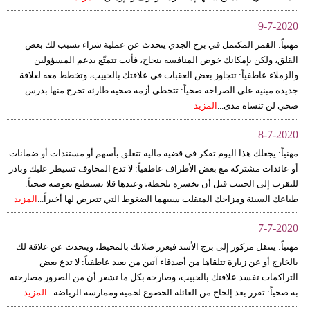
9-7-2020
مهنياً: القمر المكتمل في برج الجدي يتحدث عن عملية شراء تسبب لك بعض
القلق، ولكن بإمكانك خوض المنافسه بنجاح، فأنت تتمتّع بدعم المسؤولين
والزملاء عاطفياً: تتجاوز بعض العقبات في علاقتك بالحبيب، وتخطط معه لعلاقة
جديدة مبنية على الصراحة صحياً: تتخطى أزمة صحية طارئة تخرج منها بدرس
صحي لن تنساه مدى...
المزيد
8-7-2020
مهنياً: يجعلك هذا اليوم تفكر في قضية مالية تتعلق بأسهم أو مستندات أو ضمانات
أو عائدات مشتركة مع بعض الأطراف عاطفياً: لا تدع المخاوف تسيطر عليك وبادر
للتقرب إلى الحبيب قبل أن تخسره بلحظة، وعندها قلا تستطيع تعوضه صحياً:
طباعك السيئة ومزاجك المتقلب سببهما الضغوط التي تتعرض لها أخيراً...
المزيد
7-7-2020
مهنياً: ينتقل مركور إلى برج الأسد فيعزز صلاتك بالمحيط، ويتحدث عن علاقة لك
بالخارج أو عن زيارة تتلقاها من أصدقاء آتين من بعيد عاطفياً: لا تدع بعض
التراكمات تفسد علاقتك بالحبيب، وصارحه بكل ما تشعر أن من الضرور مصارحته
به صحياً: تقرر بعد إلحاح من العائلة الخضوع لحمية وممارسة الرياضة...
المزيد