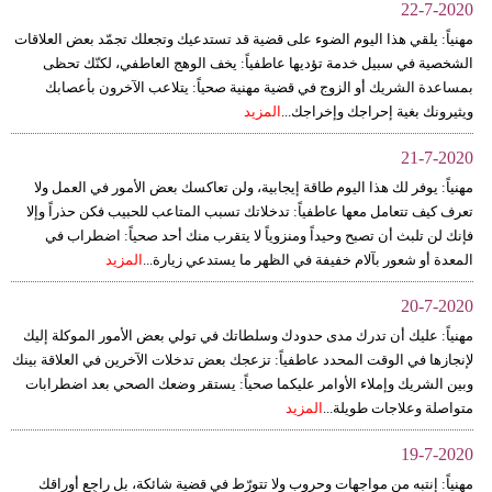
22-7-2020
مهنياً: يلقي هذا اليوم الضوء على قضية قد تستدعيك وتجعلك تجمّد بعض العلاقات
الشخصية في سبيل خدمة تؤديها عاطفياً: يخف الوهج العاطفي، لكنّك تحظى
بمساعدة الشريك أو الزوج في قضية مهنية صحياً: يتلاعب الآخرون بأعصابك
ويثيرونك بغية إحراجك وإخراجك...
المزيد
21-7-2020
مهنياً: يوفر لك هذا اليوم طاقة إيجابية، ولن تعاكسك بعض الأمور في العمل ولا
تعرف كيف تتعامل معها عاطفياً: تدخلاتك تسبب المتاعب للحبيب فكن حذراً وإلا
فإنك لن تلبث أن تصبح وحيداً ومنزوياً لا يتقرب منك أحد صحياً: اضطراب في
المعدة أو شعور بآلام خفيفة في الظهر ما يستدعي زيارة...
المزيد
20-7-2020
مهنياً: عليك أن تدرك مدى حدودك وسلطاتك في تولي بعض الأمور الموكلة إليك
لإنجازها في الوقت المحدد عاطفياً: تزعجك بعض تدخلات الآخرين في العلاقة بينك
وبين الشريك وإملاء الأوامر عليكما صحياً: يستقر وضعك الصحي بعد اضطرابات
متواصلة وعلاجات طويلة...
المزيد
19-7-2020
مهنياً: إنتبه من مواجهات وحروب ولا تتورّط في قضية شائكة، بل راجِع أوراقك