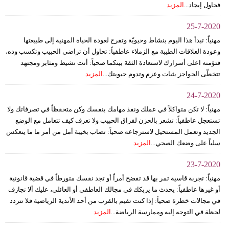
فحاول إيجاد...
المزيد
25-7-2020
مهنياً: تبدأ هذا اليوم بنشاط وحيويّة وتفرح لعودة الحياة المهنية إلى طبيعتها
وعودة العلاقات الطيبة مع الزملاء عاطفياً: تحاول أن تراضي الحبيب وتكسب وده،
فتؤمنه اعلى أسرارك لاستعادة الثقة بينكما صحياً: أنت نشيط ومثابر ومجتهد
تتخطّى الحواجز بثبات وعزم وتدوم حيويتك...
المزيد
24-7-2020
مهنياً: لا تكن متواكلاً في عملك ونفذ مهامك بنفسك وكن متحفظاً في تصرفاتك ولا
تستعجل عاطفياً: تشعر بالحزن لفراق الحبيب ولا تعرف كيف تتعامل مع الوضع
الجديد وتعمل المستحيل لاسترجاعه صحياً: تصاب بخيبة أمل من أمر ما ما ينعكس
سلباً على وضعك الصحي...
المزيد
23-7-2020
مهنياً: تجربة قاسية تمر بها قد تفضح أمراً أو تجد نفسك متورطاً في قضية قانونية
أو غيرها عاطفياً: يحدث ما يربكك في مجالك العاطفي أو العائلي، عليك ألا تجازف
في مجالات خطرة صحياً: إذا كنت تقيم بالقرب من أحد الأندية الرياضية فلا تتردد
لحظة في التوجه إليه وممارسة الرياضة...
المزيد