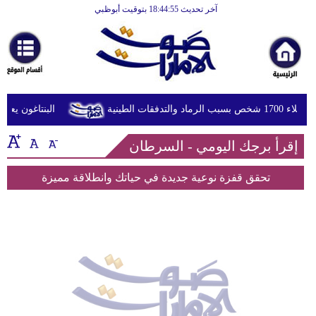
آخر تحديث 18:44:55 بتوقيت أبوظبي
الرئيسية
أخبارعاجلة
رياضة
ثقافة
قات الطينية
البنتاغون يعلن 
إقتصاد
إقرأ برجك اليومي - السرطان
فن
تحقق قفزة نوعية جديدة في حياتك وانطلاقة مميزة
وموسيقى
أزياء
صحة
وتغذية
سياحة