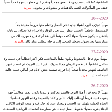
العاطفية كما كانت منذ زمن، فتنتعش مجدداً وتقدم على خطوات مهمة جداً صحياً:
مدوَّنات
خفف من المأكولات الغنية بالدهنيات والنشويات واللحوم...
المزيد
أبراج
28-7-2020
فيديو
مهنياً: تجرّب اليوم أشياء جديدة في العمل وتتعلم منها دروساً مفيدة جداً
للمستقبل عاطفياً: الحبيب ينظر إليك بعين الوقار والاحترام فلا تخذله، بل بادله
سيارات
بأفضل ما يكون صحياً: سواء أكنت مهتماً للرياضة أم لا، فإن لا مهرب لك من
ممارستها بعد وصول وضعك الصحي إلى مرحلة تتطلب منك ذلك...
المزيد
27-7-2020
مهنياً: يوم حافل بالضغوط ويكون مليئاً بالمتاعب، فكن أكثر انتظاماً في عملك ولا
تتخاذل عاطفياً: قد تخسر الرهان مع الشريك، لكن عليك التريث ثم انتظار عبور
العاصفة لتنهض مجدداً صحياً: إذا قررت تمضية بعض الايام في أماكن جبلية عالية
انتبه لصحتك...
المزيد
26-7-2020
مهنياً: لا تتخذ قراراً هذا اليوم، فالقمر معاكس وعندما يكون القمر معاكساً فهو
يفوت عليك فرصاً أويطلب إليك التأني والأخذ بالنصيحة وعدم التهور عاطفياً:
الحياة العملية تلهيك عن الحبيب وتبعدك عنه، لذا فكر فيه وامنحه الوقت الكافي
للبقاء بقربه صحياً: ضغوط العمل تبعدك عن ممارسة أنشطتك الرياضية المفضلة،