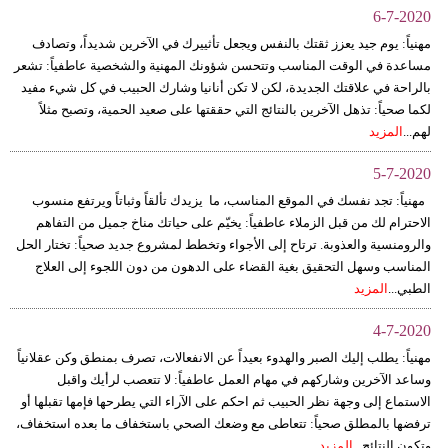
6-7-2020
مهنياً: يوم جيد يعزز ثقتك بالنفس ويجعل تأثييرك في الآخرين شديداً، وتصادف
مساعدة في الوقت المناسب وتتحسن شؤونك المهنية والشخصية عاطفياً: تشعر
بالراحة في علاقتك الجديدة، لكن لا تكن أنانيا وشارك الحبيب في كل شيء مفيد
لكما صحياً: تذهل الآخرين بالنتائج التي حققتها على صعيد الحمية، وتصبح مثلاً
لهم...
المزيد
5-7-2020
مهنياً: تجد نفسك في الموقع المناسب، ما يزيدك تألقاً وثباتاً ويرتفع منسوب
الاحترام لك من قبل الزملاء عاطفياً: يخيّم على حياتك مناخ جميل من التفاهم
والرومنسية والعذوبة. ترتاح إلى الأجواء وتخطط لمشروع جديد صحياً: تختار الحل
المناسب وسهل التحقيق بغية القضاء على الدهون من دون اللجوء إلى العلاج
الطبي...
المزيد
4-7-2020
مهنياً: يطلب إليك الصبر والهدوء بعيداً عن الانفعالات، تصرف بمنطق وكن عقلانياً
وساعد الآخرين وشاركهم في مهام العمل عاطفياً: لا تتعصب لرأيك واقبل
الاستماع إلى وجهة نظر الحبيب ثم احكم على الآراء التي يطرحها فإمها تقبلها أو
ترفضها بالمطلق صحياً: تتعاطى مع وضعك الصحي باستخفاف ما بعده استخفاف،
وتكون النتائج...
المزيد