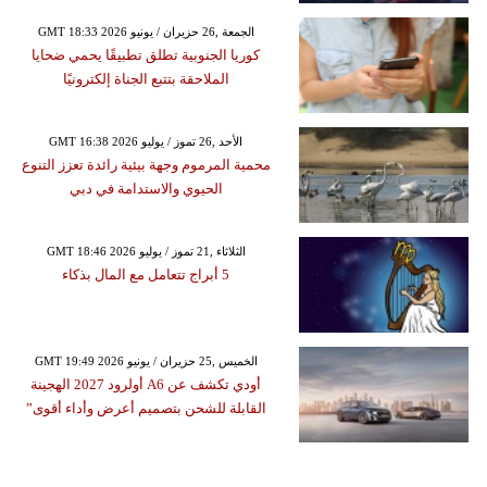
GMT 18:33 2026 الجمعة ,26 حزيران / يونيو
كوريا الجنوبية تطلق تطبيقًا يحمي ضحايا
الملاحقة بتتبع الجناة إلكترونيًا
GMT 16:38 2026 الأحد ,26 تموز / يوليو
محمية المرموم وجهة بيئية رائدة تعزز التنوع
الحيوي والاستدامة في دبي
GMT 18:46 2026 الثلاثاء ,21 تموز / يوليو
5 أبراج تتعامل مع المال بذكاء
GMT 19:49 2026 الخميس ,25 حزيران / يونيو
أودي تكشف عن A6 أولرود 2027 الهجينة
القابلة للشحن بتصميم أعرض وأداء أقوى”