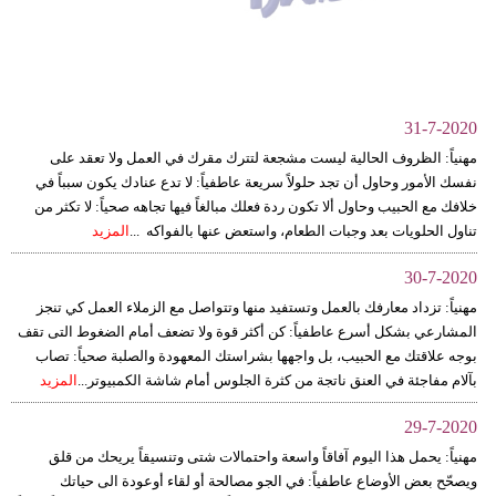
وسفر
ديكور
أخبار
31-7-2020
إعلام
مهنياً: الظروف الحالية ليست مشجعة لتترك مقرك في العمل ولا تعقد على
نفسك الأمور وحاول أن تجد حلولاً سريعة عاطفياً: لا تدع عنادك يكون سبباً في
تعليم
خلافك مع الحبيب وحاول ألا تكون ردة فعلك مبالغاً فيها تجاهه صحياً: لا تكثر من
تناول الحلويات بعد وجبات الطعام، واستعض عنها بالفواكه ...
المزيد
مرأة
30-7-2020
أزياء
مهنياً: تزداد معارفك بالعمل وتستفيد منها وتتواصل مع الزملاء العمل كي تنجز
إسلامية
المشارعي بشكل أسرع عاطفياً: كن أكثر قوة ولا تضعف أمام الضغوط التى تقف
بوجه علاقتك مع الحبيب، بل واجهها بشراستك المعهودة والصلبة صحياً: تصاب
علوم
بآلام مفاجئة في العنق ناتجة من كثرة الجلوس أمام شاشة الكمبيوتر...
المزيد
وتكنولوجيا
29-7-2020
مهنياً: يحمل هذا اليوم آفاقاً واسعة واحتمالات شتى وتنسيقاً يريحك من قلق
بيئة
ويصحّح بعض الأوضاع عاطفياً: في الجو مصالحة أو لقاء أوعودة الى حياتك