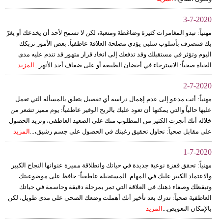
3-7-2020
مهنياً: تبدو المغامرات كثيرة وضاغطة ومتعبة، لكن لا تسمح لأحد أن يخدعك أو يغرّ
بك فتتصرف بأسلوب سلبي يؤذي مصلحة العلاقة عاطفياً: بعض الأمور تربكك
اليوم وتؤثر في مستقبلك وقد تدفعك إلى اتخاذ قرار متهور قد تندم عليه مدى
الحياة صحياً: الاسترخاء في أحضان الطبيعة أو على ضفاف أحد الأنهر...
المزيد
2-7-2020
مهنياً: أنت مدعو إلى عدم إهمال دراسة أي تفصيل يتعلق بالمسألة التي تعمل
عليها حالياً والتي يمكنها أن تعود عليك بالربح الوفير عاطفياً: يوم مميز تشعر من
خلاله أنك أنجزت الكثير من المطلوب منك على الصعيد العاطفي، وتريد الحصول
على مقابل صحياً: تحاول تحقيق رغبتك في الحصول على جسم رشيق،...
المزيد
1-7-2020
مهنياً: تحقق قفزة نوعية جديدة في حياتك وانطلاقة مميزة عنوانها النجاح الكبير
والاعتماد الكبير عليك في المهام المستحيلة عاطفياً: حافظ على موضوعيتك
وتيقظك وصفاء ذهنك في العلاقة التي تمر بمرحلة دقيقة وحاسمة في حياتك
العاطفية صحياً: تدرك بعد تأخير أنك أهملت وضعك الصحي على مدى طويل، لكن
بالإمكان التعويض...
المزيد