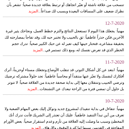
تنسحب من علاقة ناشئة أو تغيّر اتجاهك أو ترتبط بعلاقة جديدة صحياً: تشعر بأن
نظرك ضعيف على المسافات البعيدة ويسبب لك صداعاً...
المزيد
12-7-2020
مهنياً: يجعلك هذا اليوم لا تستعجل النتائج والتزم خطط العمل، ونجاحك يثير غيرة
الآخرين فكن حذراً عاطفياً: ثق بالحبيب ولا تختبر حبه لك، وقد تفاجأ بمصارحته لك
بحقيقة مشاعره، فتحتار حينها كيف تعبر له عن حبك الكبير صحياً: تدرك حجم
الخطر الذي قد تعرض نفسك له، ومع ذلك تستمر في...
المزيد
11-7-2020
مهنياً: ابتعد عن كل أشكال التوتر، قد تنقلب الأوضاع وتجعلك مستاء أوحزيناً، أترك
أفكارك لنفسك ولا تعبّر عنها منتقداً أو محاسباً عاطفياً: تجد حلولاً مشتركه ترضيك
وترضي الحبيب وتنتقلان معها إلى بداية صحفة جديدة من العلاقة صحياً: لا تتوتر
بل حاول أن تمضي فترة من الراحة تبعدك عن التشنجات...
المزيد
10-7-2020
مهنياً: تتفاءل في بداية تنفيذك لمشروع جديد وتوكل إليك بعض المهام الصعبة ولا
تعرف من أين تبدأ التنفيذ عاطفياً: عليك أن تعتذر إلى الشريك فأنت تدرك أنك
المخطئ وسبب ما وصلت إليه العلاقة من تأزم وعدم استقرار صحياً: بعض الأورام
المفاجئة في القدمين سببها إما كثرة الوقوف والإرهاق...
المزيد