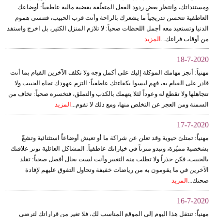
ومستنداتك، وانتظر بعض ردود الفعل المتعلّقة بقضية مالية عاطفياً: أوضاعك
العاطفية تتحسن تدريجياً ما يشعرك بالراحة وأنت قرب الحبيب، فتنسى هموم
الدنيا وتستعيد معه أجمل اللحظات صحياً: لا تلازم المنزل الكثير، بل اخرج واستفد
من أوقات فراغك...
المزيد
18-7-2020
مهنياً: أنجز مهامك الموكلة إليك على أكمل وجه ولا تكلف الآخرين القيام بما أنت
قادر على القيام به، فهم ليسوا بكفاءتك عاطفياً: التزم عهودك تجاه الحبيب ولا
تتجاهلها ولا تقطع له وعوداً لئلا يتهمك بالكذب والتملق، فتخسره صحياً: تخاف من
السمنة ومن العجز عن التخلص منها، ومع ذلك لا تقوم...
المزيد
17-7-2020
مهنياً: تمتلئ حيوية وقد تعلن عن شراكة ما أو تعيش أوضاعاً استثنائية وتشعّ
بشخصية مميّزة، وتبدو متزناً في خياراتك عاطفياً: المشاكل العائلية توتر علاقتك
بالحبيب، فكن حذراً ولا تطلب منه التغيير وأنت لست بحال أفضل صحياً: تقلد
الآخرين في ما يقومون به من رياضات خفيفة وتحاول التفوق عليهم لإفادة
صحتك...
المزيد
16-7-2020
مهنياً: تنتقل هذا اليوم إلى الموقع المناسب لك، فلا تغير من قراراتك لترضي